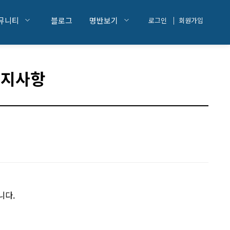
뮤니티
블로그
명반보기
로그인
회원가입
공지사항
니다.